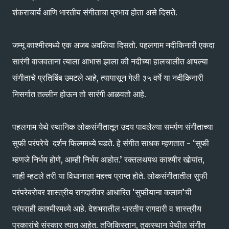
शंकराचार्य आणि भारतीय संगीताचा प्रभाव होता असे दिसते.
जम्मू काश्मीरमध्ये एक अजब अवलिया दिसतो. पहलगाम नदीकिनारी एकदा
सारंगी वाजवताना त्याला आभास झाला की नदीच्या हालचालीत आपल्या
संगीताचे प्रतिबिंब उमटले आहे, त्यापासून गेली ३५ वर्षे या नदीकिनारी
निसर्गात तल्लीन होऊन तो सारंगी आळवतो आहे.
पहलगाम येथे स्थानिक लोकसंगीतातून उदय पावलेल्या समर्पण संगीताच्या
सुफी परंपरेचे दर्शन फिल्ममध्ये घडते. हे संगीत साधक म्हणतात - ‘सुफी
म्हणजे निर्भय होणे, आम्ही निर्भय आहोत.’ रक्तलथपथ काश्मीर खोर्‍यांत,
नाही म्हटले तरी या विधानाला महत्त्व प्राप्त होते. लोकसंगीतातील सुफी
परंपरेबरोबर शास्त्रीय रागदारीवर आधारित ‘सुफीयाना कलाम’ची
परंपराही काश्मीरमध्ये आहे. देशभरातील भारतीय रागदारी व शास्त्रीय
प्रकारांचे संस्कार त्यात आहेत. तजिकिस्तान, तुकस्थान येथील संगीत