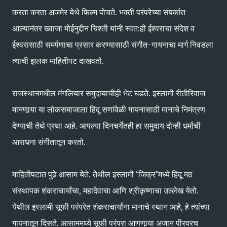
करता करता अजमेर येथे फिल्म पोचते. भक्ती परंपरेच्या संपर्कात
आल्यानंतर ख्वाजा मोईनुद्दीन चिश्ती यांनी स्वत:ही ईश्‍वराचा संदेश व
ईश्‍वरासाठी समर्पणाचा प्रसार करण्यासाठी संगीत-गायनाचा मार्ग निवडला
त्याची झलक माहितीपट दाखवतो.
राजस्थानमधील मंगलियार समुदायाचीही भेट घडते. इस्लामी रीतीरिवाज
मानणार्‍या या लोकसमाजाला हिंदू सणांवेळी गायनासाठी मानाचे निमंत्रण
देण्याची तेथे प्रथा आहे. आपल्या दिनचर्येतही हा समुदाय दोन्ही धर्मांची
आराधना संगीतातून करतो.
माहितीपटात पुढे आसाम येते. तेथील इस्लामी ‘जिक्र’मध्ये हिंंदू मठ
संस्थापक शंकराचार्यांचा, महादेवाचा आणि श्रीकृष्णाचा उल्लेख येतो.
येथील इस्लामी सूफी परंपरेत शंकराचार्यांना मानाचे स्थान आहे, हे त्यांच्या
गायनातून दिसते. आसाममध्ये सूफी परंपरा आणणार्‍या अजान पीरवरच