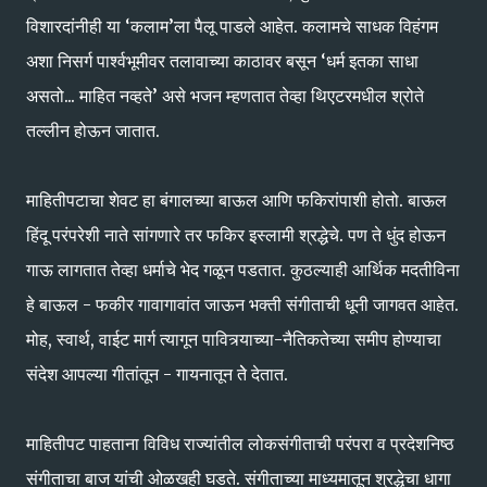
विशारदांनीही या ‘कलाम’ला पैलू पाडले आहेत. कलामचे साधक विहंगम
अशा निसर्ग पार्श्‍वभूमीवर तलावाच्या काठावर बसून ‘धर्म इतका साधा
असतो... माहित नव्हते’ असे भजन म्हणतात तेव्हा थिएटरमधील श्रोते
तल्लीन होऊन जातात.
माहितीपटाचा शेवट हा बंगालच्या बाऊल आणि फकिरांपाशी होतो. बाऊल
हिंदू परंपरेशी नाते सांगणारे तर फकिर इस्लामी श्रद्धेचे. पण ते धुंद होऊन
गाऊ लागतात तेव्हा धर्माचे भेद गळून पडतात. कुठल्याही आर्थिक मदतीविना
हे बाऊल - फकीर गावागावांत जाऊन भक्ती संगीताची धूनी जागवत आहेत.
मोह, स्वार्थ, वाईट मार्ग त्यागून पावित्र्याच्या-नैतिकतेच्या समीप होण्याचा
संदेश आपल्या गीतांतून - गायनातून तेे देतात.
माहितीपट पाहताना विविध राज्यांतील लोकसंगीताची परंपरा व प्रदेशनिष्ठ
संगीताचा बाज यांची ओळखही घडते. संगीताच्या माध्यमातून श्रद्धेचा धागा