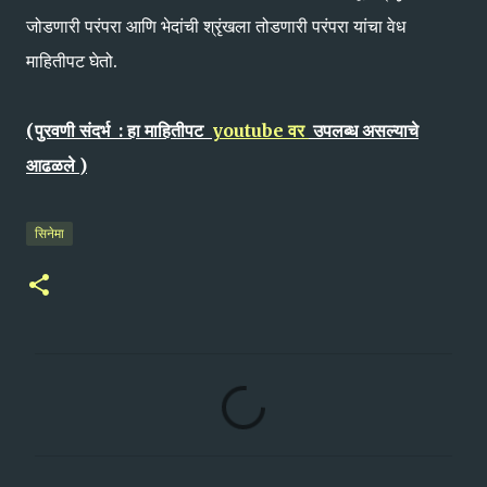
जोडणारी परंपरा आणि भेदांची श्रृंखला तोडणारी परंपरा यांचा वेध
माहितीपट घेतो.
(पुरवणी संदर्भ : हा माहितीपट
youtube वर
उपलब्ध असल्याचे
आढळले )
सिनेमा
C
o
m
m