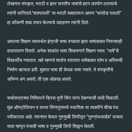
लेखनात संस्कृत, मराठी व इतर भारतीय भाषांचे ज्ञान उपयोग ठरल्याचे
त्यांनी सांगितले.‘शतपावली’ या मराठी शब्दावरून आपण ‘फांतोड पावली’
हा कोंकणी शब्द तयार केल्याचे उदाहरण त्यांनी दिले.
आपल्या शिक्षण व्यवस्थेत इंग्रजी भाषा वगळता इतर भाषांबाबत निरुत्साही
वातारवरण दिसते. अनेक शाळांत भाषा शिकवणारे शिक्षण स्वत: ‘भाषे’चे
विद्यार्थीच नसतात. खरे म्हणजे शालेय स्तरावर भाषेबाबत प्रेम व अभिरुची
निर्माण व्हायला हवी. मुळात भाषा ही केवळ भाषा नसते. ते संस्कृतीचे
अभिन्न अंग असते. ती एक ओळख असते.
चर्चासत्राच्या निमित्ताने क्रिस मुनी सिंग यांना ऐकण्याची संधी मिळाली.
मुळ ऑस्ट्रेलियन व सध्या सिंगापुरमध्ये स्थायिक या व्यक्तीने शीख पंथ
स्वीकारला आहे. त्यानंतर केवल गुरुमुखी लिपीतून ‘गुरुग्रंथसाहेब’ वाचता
यावा म्हणून पंजाबी भाषा व गुरुमुखी लिपी शिकून घेतली.