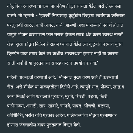
कौटुंबिक स्वास्थ्य चांगल्या पाकनिष्पत्तीतून साधता येईल असे लेखकाला
वाटते. तो म्हणतो - ‘हाल्लीं नित्यशाहा कुटुंबांत स्त्रिया स्वयंपाक करितात
परंतु कधीं खारट, कधीं आंबट, कधीं आळणी अशा मासल्यानें पदार्थ होतात
यामुळे भोजन करणारास फार त्रास होऊन त्याचें अंत:करण स्वस्थ नसतें
तेव्हां सुख कोठून मिळेल हें सहज ध्यानांत येईल त्या कुटुंबांत प्रमाण युक्त
क्रियेनें पाक तयार केले तर कधींच अस्वस्थता होणार नाहीं या कारणा
साठीं सर्वांनीं या पुस्तकाचा संग्रह करून उपयोग करावा.’
पहिली पाककृती वरणाची आहे. ‘भोजनात मुख्य वरण आहे तें करण्याची
रीत’ असे शीर्षक या पाककृतीला दिलेले आहे. त्यापुढे भात, पोळ्या, लाडू व
अन्य मिठाई आणि फराळाचे प्रकार, मुरांबे, धिरडी, वड्या, खिरी,
पालेभाज्या, आमटी, सार, सांबारे, सांडगे, पापड, लोणची, चटण्या,
कोशिंबिरी, भरीत यांचे प्रकार आहेत. पालेभाज्यांचा मोठ्या प्रमाणावर
होणारा जेवणातील वापर पुस्तकात दिसून येतो.