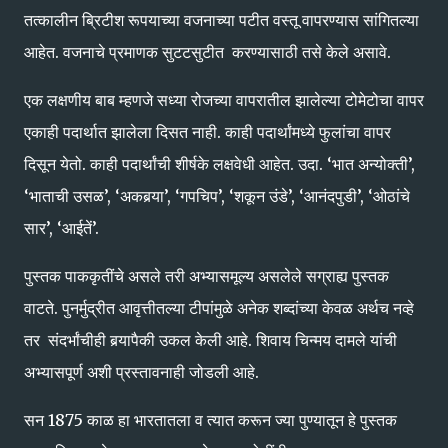
तत्कालीन ब्रिटीश रूपयाच्या वजनाच्या पटीत वस्तू वापरण्यास सांगितल्या
आहेत. वजनाचे प्रमाणक सुटटसुटीत करण्यासाठी तसे केले असावे.
एक लक्षणीय बाब म्हणजे सध्या रोजच्या वापरातील झालेल्या टोमेटोचा वापर
एकाही पदार्थात झालेला दिसत नाही. काही पदार्थांमध्ये फुलांचा वापर
दिसून येतो. काही पदार्थांची शीर्षके लक्षवेधी आहेत. उदा. ‘भात अन्योक्ती’,
‘भाताची उसळ’, ‘अकबर्‍या’, ‘गपचिप’, ‘शकून उंडे’, ‘आनंदपुडी’, ‘ओठांचे
सार’, ‘आईतें’.
पुस्तक पाककृतींचे असले तरी अभ्यासमूल्य असलेले सग्राह्य पुस्तक
वाटते. पुनर्मुद्रीत आवृत्तीतल्या टीपांमुळे अनेक शब्दांच्या केवळ अर्थच नव्हे
तर संदर्भांचीही बर्‍यापैकी उकल केली आहे. शिवाय चिन्मय दामले यांची
अभ्यासपूर्ण अशी प्रस्तावनाही जोडली आहे.
सन 1875 काळ हा भारतातला व त्यात करून ज्या पुण्यातून हे पुस्तक