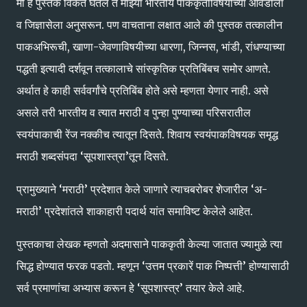
मी हे पुस्तक विकत घेतले ते माझ्या भारतीय पाककृतींविषयीच्या आवडीला
व जिज्ञासेला अनुसरून. पण वाचताना लक्षात आले की पुस्तक तत्कालीन
पाकअभिरूची, खाणा-जेवणाविषयीच्या धारणा, जिन्नस, भांडी, रांधण्याच्या
पद्धती इत्यादी दर्शवून तत्कालाचे सांस्कृतिक प्रतिबिंबच समोर आणते.
अर्थात हे काही सर्ववर्गांचे प्रतिबिंब होते असे म्हणता येणार नाही. असे
असले तरी भारतीय व त्यात मराठी व पुन्हा पुण्याच्या परिसरातील
स्वयंपाकाची रेंज नक्कीच त्यातून दिसते. शिवाय स्वयंपाकविषयक समृद्ध
मराठी शब्दसंपदा ‘सूपशास्त्रा’तून दिसते.
प्रामुख्याने ‘मराठी’ प्रदेशात केले जाणारे त्याचबरोबर शेजारील ‘अ-
मराठी’ प्रदेशांतले शाकाहारी पदार्थ यांत समाविष्ट केलेले आहेत.
पुस्तकाचा लेखक म्हणतो अदमासाने पाककृती केल्या जातात ज्यामुळे त्या
सिद्ध होण्यात फरक पडतो. म्हणून ‘उत्तम प्रकारें पाक निष्पत्ती’ होण्यासाठी
सर्व प्रमाणांचा अभ्यास करून हे ‘सूपशास्त्र’ तयार केले आहे.