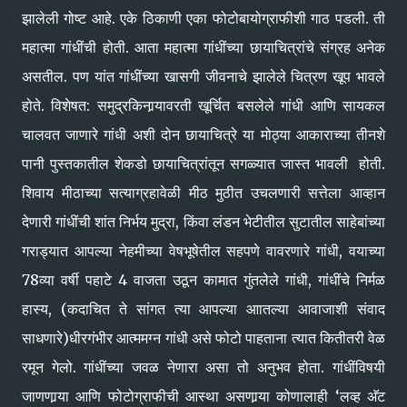
झालेली गोष्ट आहे. एके ठिकाणी एका फोटोबायोग्राफीशी गाठ पडली. ती
महात्मा गांधींची होती. आता महात्मा गांधींच्या छायाचित्रांचे संग्रह अनेक
असतील. पण यांत गांधींच्या खासगी जीवनाचे झालेले चित्रण खूप भावले
होते. विशेषत: समुद्रकिनार्‍यावरती खूर्चित बसलेले गांधी आणि सायकल
चालवत जाणारे गांधी अशी दोन छायाचित्रे या मोठ्या आकाराच्या तीनशे
पानी पुस्तकातील शेकडो छायाचित्रांतून सगळ्यात जास्त भावली होती.
शिवाय मीठाच्या सत्याग्रहावेळी मीठ मुठीत उचलणारी सत्तेला आव्हान
देणारी गांधींची शांत निर्भय मुद्रा, किंवा लंडन भेटीतील सुटातील साहेबांच्या
गराड्यात आपल्या नेहमीच्या वेषभूषेतील सहपणे वावरणारे गांधी, वयाच्या
78व्या वर्षी पहाटे 4 वाजता उठून कामात गुंतलेले गांधी, गांधींचे निर्मळ
हास्य, (कदाचित ते सांगत त्या आपल्या आातल्या आवाजाशी संवाद
साधणारे)धीरगंभीर आत्ममग्न गांधी असे फोटो पाहताना त्यात कितीतरी वेळ
रमून गेलो. गांधींच्या जवळ नेणारा असा तो अनुभव होता. गांधींविषयी
जाणणार्‍या आणि फोटोग्राफीची आस्था असणार्‍या कोणालाही ‘लव्ह अ‍ॅट