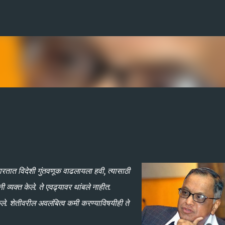
Skip to main content
भारतात विदेशी गुंतवणूक वाढलायला हवी, त्यासाठी
 व्यक्त केले. ते एवढ्यावर थांबले नाहीत.
ेले. शेतीवरील अवलंबित्व कमी करण्याविषयीही ते