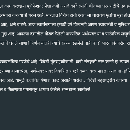
न काम करणार्‍या प्रोफेशनलपेक्षा कमी असते का? त्यांनी चीनच्या भरभराटीचे उदा
्यास करण्याची गरज आहे. भारतात विरोध होतो असा जो नारायण मूर्तींचा मुद्दा होत
हे, असे वाटते. आज स्वातंत्र्याला इतकी वर्षे होऊनही आपण स्वावलंबी व सुस्थिर
द्दा आहे. आपल्या देशातील मोडत गेलेली पारंपरिक अर्थव्यवस्था व पारंपरिक लघुद्यो
या कलाने घेतले जाणारे निर्णय यातही त्याचे रहस्य दडलेले नाही का? भारत विकसित राष
्वावलंबित्व गरजेचे आहे. विदेशी गुंतवणूकीसाठी कृषी संस्कृती नष्ट करणे हा त्याव
च्या बाजारपेठा, अर्थव्यवस्थांवर विकसित राष्ट्रे कब्जा करू पाहत असताना मूर्तीं
नक आहे. यामुळे कदाचित येणारा काळ असाही असेल... विदेशी बहुराष्ट्रीय कंपन्या
ल व मिळणार्‍या पगारातून आयात केलेले अन्नधान्य खातील!