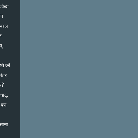
ाडोळा
्न
बद्दल
क
ल,
टते की
नंतर
ार?
 चालू
’ पण
लताना