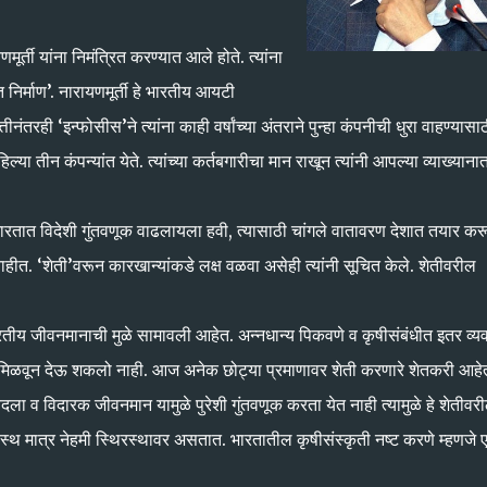
र्ती यांना निमंत्रित करण्यात आले होते. त्यांना
निर्माण’. नारायणमूर्ती हे भारतीय आयटी
्तीनंतरही ‘इन्फोसीस’ने त्यांना काही वर्षांच्या अंतराने पुन्हा कंपनीची धुरा वाहण्यासा
ा तीन कंपन्यांत येते. त्यांच्या कर्तबगारीचा मान राखून त्यांनी आपल्या व्याख्याना
 भारतात विदेशी गुंतवणूक वाढलायला हवी, त्यासाठी चांगले वातावरण देशात तयार कर
े नाहीत. ‘शेती’वरून कारखान्यांकडे लक्ष वळवा असेही त्यांनी सूचित केले. शेतीवरील
ारतीय जीवनमानाची मुळे सामावली आहेत. अन्नधान्य पिकवणे व कृषीसंबंधीत इतर व्
ठा मिळवून देऊ शकलो नाही. आज अनेक छोट्या प्रमाणावर शेती करणारे शेतकरी आहे
ोबदला व विदारक जीवनमान यामुळे पुरेशी गुंतवणूक करता येत नाही त्यामुळे हे शेतीवर
स्थ मात्र नेहमी स्थिरस्थावर असतात. भारतातील कृषीसंस्कृती नष्ट करणे म्हणजे