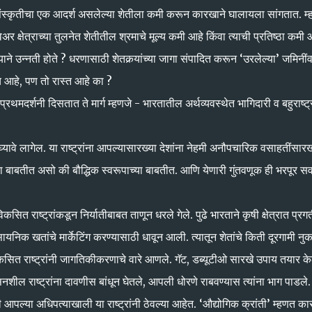
रमसंस्कृतीचा एक आदर्श असलेल्या शेतीला कमी करून कारखाने घालायला सांगतात. म्
्षेत्राच्या तुलनेत शेतीतील श्रमाचे मूल्य कमी आहे किंवा त्याची प्रतिष्ठा कमी 
े उन्नती होते ? धरणासाठी शेतकर्‍यांच्या जागा संपादित करून ‘उरलेल्या’ जमिनीं
 आहे, पण तो रास्त आहे का ?
्रथमदर्शनी दिसतात ते मार्ग म्हणजे - भारतातील अर्थव्यवस्थेत भागिदारी व बहुराष्ट्
ून घ्यावे लागेल. या राष्ट्रांना आपल्यासारख्या देशांना नेहमी अनौपचारिक वसाहतींसा
च्या बाबतीत असो की बौद्धिक स्वरूपाच्या बाबतीत. आणि येणारी गुंतवणूक ही भरपूर 
ित राष्ट्रांकडून निर्यातीबाबत ताणून धरले गेले. पुढे भारताने कृषी क्षेत्रात प्रग
सायनिक खतांचे मार्केटिंग करण्यासाठी धावून आली. त्यातून शेतांचे किती दूरगामी न
विकसित राष्ट्रांनी जागतिकीकरणाचे वारे आणले. गॅट, डब्यूटीओ सारखे उपाय तयार के
ील राष्ट्रांना दावणीस बांधून घेतले, आपली धोरणे राबवण्यास त्यांना भाग पाडले.
आपल्या अधिपत्याखाली या राष्ट्रांनी ठेवल्या आहेत. ‘औद्योगिक क्रांती’ म्हणत का