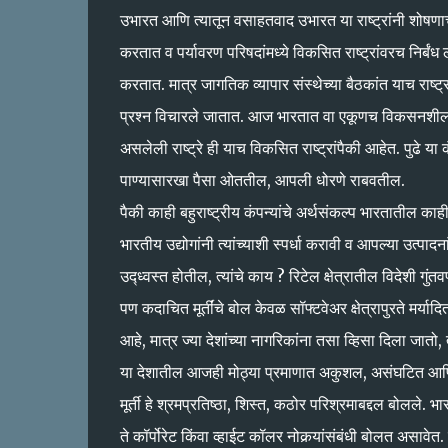
उभारत आणि त्यातून वसाहतवाद उभारत या राष्ट्रांनी शोषण
करतात व पर्यावरण परिषदांमध्ये विकसित राष्ट्रांवरच निर्बं
करतात. मात्र जागतिक व्यापार संस्थेच्या बैठकांत याच राष्ट्
प्रश्‍न विचारले जातात. आज भारतात वा एकूणच विकसनशील राष्
असलेली राष्ट्रे ही याच विकसित राष्ट्रांपैकी आहेत. पु
पाण्यासारखा पैसा ओततील, आपली धोरणे राबवतील.
पैकी काही बहुराष्ट्रीय कंपन्यांचे अर्थसंकल्प भारतातील काही 
भारतीय उद्योगांनी त्यांच्याशी स्पर्धा करावी व आपल्या उत्पा
उद्ध्वस्त होतील, त्यांचे काय ? रिटेल क्षेत्रातील विदेशी 
पण कदाचित मूर्तींचे बोल केवळ सॉफ्टवेअर क्षेत्रापुरते मर्य
आहे, मात्र ज्या देशांच्या नागरिकांना तसा व्हिसा दिला जातो,
या देशातील आजही मोठ्या प्रमाणात अकुशल, असंघटित आणि अ
मूर्ती हे श्रमप्रतिष्ठा, शिस्त, कठोर परिश्रमाबद्दल बोलले
ते कॉर्पोरेट किंवा व्हाईट कॉलर नोकर्‍यांसंबंधी बोलत असा