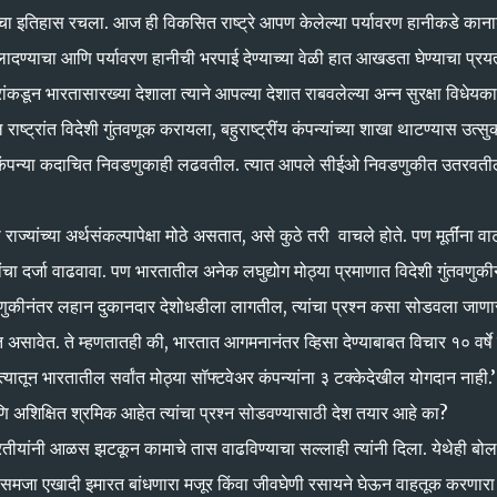
ाचा इतिहास रचला. आज ही विकसित राष्ट्रे आपण केलेल्या पर्यावरण हानीकडे कान
ध लादण्याचा आणि पर्यावरण हानीची भरपाई देण्याच्या वेळी हात आखडता घेण्याचा प्रयत
रांकडून भारतासारख्या देशाला त्याने आपल्या देशात राबवलेल्या अन्न सुरक्षा विधेयका
ट्रांत विदेशी गुंतवणूक करायला, बहुराष्ट्रींय कंपन्यांच्या शाखा थाटण्यास उत्सु
ढे या कंपन्या कदाचित निवडणुकाही लढवतील. त्यात आपले सीईओ निवडणुकीत उतरवती
राज्यांच्या अर्थसंकल्पापेक्षा मोठे असतात, असे कुठे तरी वाचले होते. पण मूर्तींना वा
दनांचा दर्जा वाढवावा. पण भारतातील अनेक लघुद्योग मोठ्या प्रमाणात विदेशी गुंतवणुकी
गुंतवणुकीनंतर लहान दुकानदार देशोधडीला लागतील, त्यांचा प्रश्‍न कसा सोडवला जाण
ादित असावेत. ते म्हणतातही की, भारतात आगमनानंतर व्हिसा देण्याबाबत विचार १० वर्षे
 त्यातून भारतातील सर्वांत मोठ्या सॉफ्टवेअर कंपन्यांना ३ टक्केदेखील योगदान नाही.
शिक्षित श्रमिक आहेत त्यांचा प्रश्‍न सोडवण्यासाठी देश तयार आहे का?
. भारतीयांनी आळस झटकून कामाचे तास वाढविण्याचा सल्लाही त्यांनी दिला. येथेही बो
वेत. समजा एखादी इमारत बांधणारा मजूर किंवा जीवघेणी रसायने घेऊन वाहतूक करणारा