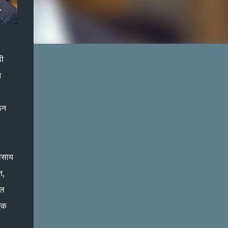
ठी
त
ून
यवसाय
त,
ील
 एक