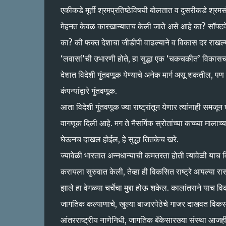
एकीकडे मूर्ती श्रमप्रतिष्ठेविषयी बोलतात व दुसरीकडे श्
मेहनत केवळ कारखान्यातच केली जाते असे आहे का? सॉफ्टवेअर क
का? की फक्त देशाचा जीडीपी वाढल्याने व विकास दर राखल्यान
‘लवासां’ची उभारणी होते, हा सुद्धा एक ‘चकचकीत’ विकासच
देशात विदेशी गुंतवणूक येण्याचे अनेक मार्ग असू शकतील, पण प
कंपन्यांद्वारे गुंतवणूक.
आता विदेशी गुंतवणूक ज्या राष्ट्रांतून येणार त्यांनाही समज
वागणूक दिली आहे. मग ते नैसर्गिक स्रोतांच्या कच्च्या माला
घेऊनच दाखल होईल, हे सुद्धा तितकेच खरे.
ज्यावेळी भारतात अन्नधान्याची कमतरता होती त्यावेळी याच विकस
करायला सुरुवात केली, तेव्हा ही विकसित राष्ट्रे आपल्या रा
झाले हा वेगळ्या चर्चेचा मुद्दा होऊ शकेल. कालांतराने याच 
जागतिक कल्याणाचे, खुल्या बाजारपेठेचे गाजर दाखवत विकसनश
आंतरराष्ट्रीय नाणेनिधी, जागतिक बँकेसारख्या संस्था आजही 