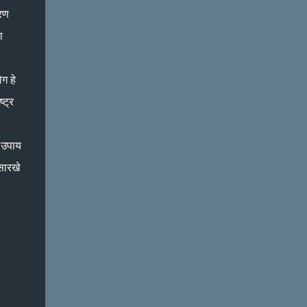
हरण
ा
ग हे
्ट्र
र उपाय
सारखे