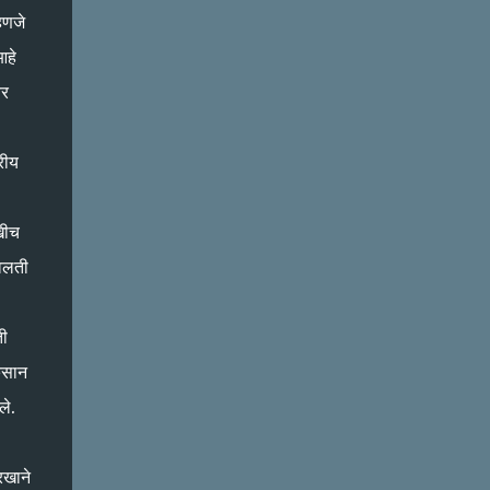
हणजे
आहे
वर
रीय
रखीच
सवलती
ती
ुकसान
ले.
रखाने