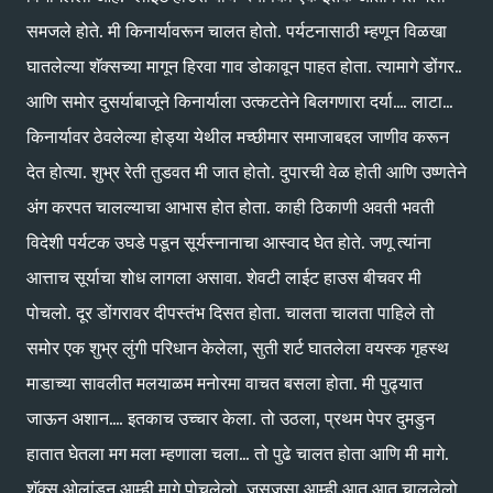
समजले होते. मी किनार्यावरून चालत होतो. पर्यटनासाठी म्हणून विळखा
घातलेल्या शॅक्सच्या मागून हिरवा गाव डोकावून पाहत होता. त्यामागे डोंगर..
आणि समोर दुसर्याबाजूने किनार्याला उत्कटतेने बिलगणारा दर्या.... लाटा...
किनार्यावर ठेवलेल्या होड्या येथील मच्छीमार समाजाबद्दल जाणीव करून
देत होत्या. शुभ्र रेती तुडवत मी जात होतो. दुपारची वेळ होती आणि उष्णतेने
अंग करपत चालल्याचा आभास होत होता. काही ठिकाणी अवती भवती
विदेशी पर्यटक उघडे पडून सूर्यस्नानाचा आस्वाद घेत होते. जणू त्यांना
आत्ताच सूर्याचा शोध लागला असावा. शेवटी लाईट हाउस बीचवर मी
पोचलो. दूर डोंगरावर दीपस्तंभ दिसत होता. चालता चालता पाहिले तो
समोर एक शुभ्र लुंगी परिधान केलेला, सुती शर्ट घातलेला वयस्क गृहस्थ
माडाच्या सावलीत मलयाळम मनोरमा वाचत बसला होता. मी पुढ्यात
जाऊन अशान.... इतकाच उच्चार केला. तो उठला, प्रथम पेपर दुमडुन
हातात घेतला मग मला म्हणाला चला... तो पुढे चालत होता आणि मी मागे.
शॅक्स ओलांडून आम्ही मागे पोचलेलो. जसजसा आम्ही आत आत चाललेलो