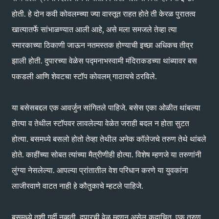
होती. हे दोन कवी कोवलम्च्या ज्या वास्तूत राहत होते ती केरळ पुरातत्व
खात्यातर्फे सांभाळण्यात आली आहे, असे मला समजले तेव्हा त्या
स्मारकाच्या ठिकाणी जाऊन नतमस्तक होण्याची इच्छा अधिकच तीव्र
झाली होती. दुपारच्या वेळेस पद्मनाभस्वामी मंदिराकडच्या थांब्यावर बस
पकडली आणि शेवटचा स्टॉप कोवलम् गाठायचे ठरविले.
या बसेसबद्दल एक आवर्जुन सांगितले पाहिजे. बसेस एका ओळीत थांबल्या
होत्या व तेथील स्टॉपवर लावलेल्या वेळेत जराही बदल न होता सुटत
होत्या. बसमध्ये बसलो होतो तेव्हा तेथील अनेक कॉलेजचे तरुण तेथे थांबले
होते. काहींच्या सोबत त्यांच्या मैत्रीणीही होत्या. विशेष म्हणजे या तरुणांनी
लुंग्या नेसलेल्या. आपल्या प्रांतातील वेश परिधान करणे या युवकांना
लाजीरवाणे वाटत नाही हे कौतुकाचे म्हटले पाहिजे.
बसमध्ये तशी गर्दी नव्हती. दुपारची वेळ म्हणून असेल कदाचित. एक तरुण