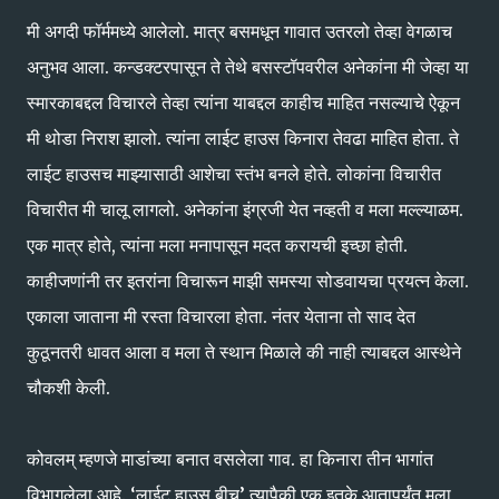
मी अगदी फॉर्ममध्ये आलेलो. मात्र बसमधून गावात उतरलो तेव्हा वेगळाच
अनुभव आला. कन्डक्टरपासून ते तेथे बसस्टॉपवरील अनेकांना मी जेव्हा या
स्मारकाबद्दल विचारले तेव्हा त्यांना याबद्दल काहीच माहित नसल्याचे ऐकून
मी थोडा निराश झालो. त्यांना लाईट हाउस किनारा तेवढा माहित होता. ते
लाईट हाउसच माझ्यासाठी आशेचा स्तंभ बनले होते. लोकांना विचारीत
विचारीत मी चालू लागलो. अनेकांना इंग्रजी येत नव्हती व मला मल्ल्याळम.
एक मात्र होते, त्यांना मला मनापासून मदत करायची इच्छा होती.
काहीजणांनी तर इतरांना विचारून माझी समस्या सोडवायचा प्रयत्न केला.
एकाला जाताना मी रस्ता विचारला होता. नंतर येताना तो साद देत
कुठूनतरी धावत आला व मला ते स्थान मिळाले की नाही त्याबद्दल आस्थेने
चौकशी केली.
कोवलम् म्हणजे माडांच्या बनात वसलेला गाव. हा किनारा तीन भागांत
विभागलेला आहे. ‘लाईट हाउस बीच’ त्यापैकी एक इतके आतापर्यंत मला