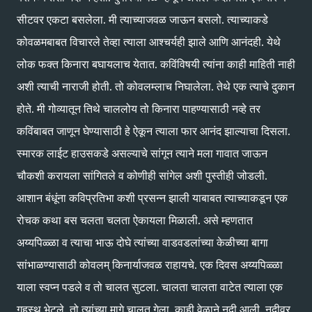
सीटवर एकटा बसलेला. मी त्याच्याजवळ जाऊन बसलो. त्याच्याकडे
कोवळमबाबत विचारले तेव्हा त्याला आश्‍चर्यही झाले आणि आनंदही. येथे
लोक फक्त किनारा बघायलाच येतात. कविंविषयी त्यांना काही माहिती नाही
अशी त्याची नाराजी होती. तो कोवलम्लाच निघालेला. तेथे एक त्याचे दुकान
होते. मी गोव्यातून तिथे चाललोय तो किनारा पाहण्यासाठी नव्हे तर
कविंबाबत जाणून घेण्यासाठी हे ऐकून त्याला फार आनंद झाल्याचा दिसला.
स्मारक लाईट हाउसकडे असल्याचे सांगून त्याने मला गावात जाऊन
चौकशी करायला सांगितले व कोणीही सांगेल अशी पुस्तीही जोडली.
आशान बंधूंना कविप्रतिभा कशी प्रसन्न झाली याबाबत त्याच्याकडून एक
रोचक कथा बस चलता चलता ऐकायला मिळाली. असे म्हणतात
अय्यपिळ्ळा व त्याचा भाऊ दोघे त्यांच्या वाडवडलांच्या केळीच्या बागा
सांभाळण्यासाठी कोवलम् किनार्याजवळ राहायचे. एक दिवस अय्यपिळ्ळा
याला स्वप्न पडले व तो चालत सुटला. चालता चालता वाटेत त्याला एक
गृहस्थ भेटले. तो त्यांच्या मागे चालत गेला. काही वेळाने नदी आली. नदीवर