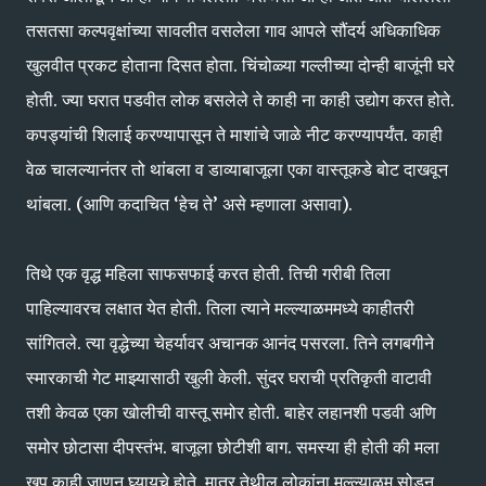
तसतसा कल्पवृक्षांच्या सावलीत वसलेला गाव आपले सौंदर्य अधिकाधिक
खुलवीत प्रकट होताना दिसत होता. चिंचोळ्या गल्लीच्या दोन्ही बाजूंनी घरे
होती. ज्या घरात पडवीत लोक बसलेले ते काही ना काही उद्योग करत होते.
कपड्यांची शिलाई करण्यापासून ते माशांचे जाळे नीट करण्यापर्यंत. काही
वेळ चालल्यानंतर तो थांबला व डाव्याबाजूला एका वास्तूकडे बोट दाखवून
थांबला. (आणि कदाचित ‘हेच ते’ असे म्हणाला असावा).
तिथे एक वृद्ध महिला साफसफाई करत होती. तिची गरीबी तिला
पाहिल्यावरच लक्षात येत होती. तिला त्याने मल्ल्याळममध्ये काहीतरी
सांगितले. त्या वृद्धेच्या चेहर्यावर अचानक आनंद पसरला. तिने लगबगीने
स्मारकाची गेट माझ्यासाठी खुली केली. सुंदर घराची प्रतिकृती वाटावी
तशी केवळ एका खोलीची वास्तू समोर होती. बाहेर लहानशी पडवी अणि
समोर छोटासा दीपस्तंभ. बाजूला छोटीशी बाग. समस्या ही होती की मला
खूप काही जाणून घ्यायचे होते. मात्र तेथील लोकांना मल्ल्याळम सोडून