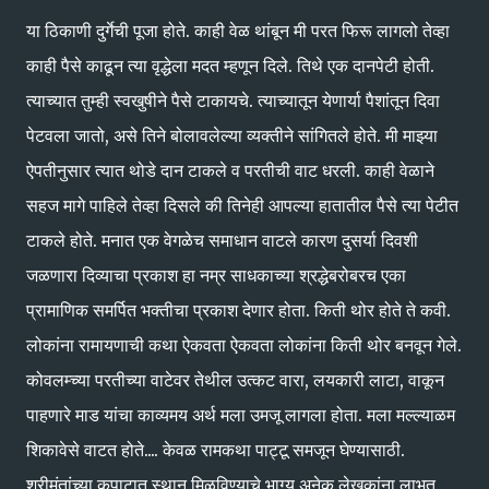
या ठिकाणी दुर्गेची पूजा होते. काही वेळ थांबून मी परत फिरू लागलो तेव्हा
काही पैसे काढून त्या वृद्धेला मदत म्हणून दिले. तिथे एक दानपेटी होती.
त्याच्यात तुम्ही स्वखुषीने पैसे टाकायचे. त्याच्यातून येणार्या पैशांतून दिवा
पेटवला जातो, असे तिने बोलावलेल्या व्यक्तीने सांगितले होते. मी माझ्या
ऐपतीनुसार त्यात थोडे दान टाकले व परतीची वाट धरली. काही वेळाने
सहज मागे पाहिले तेव्हा दिसले की तिनेही आपल्या हातातील पैसे त्या पेटीत
टाकले होते. मनात एक वेगळेच समाधान वाटले कारण दुसर्या दिवशी
जळणारा दिव्याचा प्रकाश हा नम्र साधकाच्या श्रद्धेबरोबरच एका
प्रामाणिक समर्पित भक्तीचा प्रकाश देणार होता. किती थोर होते ते कवी.
लोकांना रामायणाची कथा ऐकवता ऐकवता लोकांना किती थोर बनवून गेले.
कोवलम्च्या परतीच्या वाटेवर तेथील उत्कट वारा, लयकारी लाटा, वाकून
पाहणारे माड यांचा काव्यमय अर्थ मला उमजू लागला होता. मला मल्ल्याळम
शिकावेसे वाटत होते.... केवळ रामकथा पाट्टू समजून घेण्यासाठी.
श्रीमंतांच्या कपाटात स्थान मिळविण्याचे भाग्य अनेक लेखकांना लाभत