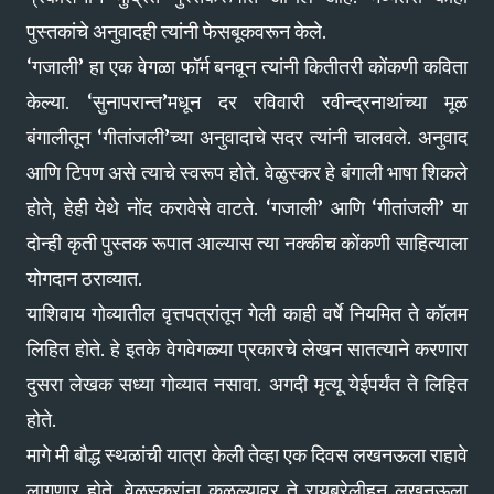
पुस्तकांचे अनुवादही त्यांनी फेसबूकवरून केले.
‘गजाली’ हा एक वेगळा फॉर्म बनवून त्यांनी कितीतरी कोंकणी कविता
केल्या. ‘सुनापरान्त’मधून दर रविवारी रवीन्द्रनाथांच्या मूळ
बंगालीतून ‘गीतांजली’च्या अनुवादाचे सदर त्यांनी चालवले. अनुवाद
आणि टिपण असे त्याचे स्वरूप होते. वेळुस्कर हे बंगाली भाषा शिकले
होते, हेही येथे नोंद करावेसे वाटते. ‘गजाली’ आणि ‘गीतांजली’ या
दोन्ही कृती पुस्तक रूपात आल्यास त्या नक्कीच कोंकणी साहित्याला
योगदान ठराव्यात.
याशिवाय गोव्यातील वृत्तपत्रांतून गेली काही वर्षे नियमित ते कॉलम
लिहित होते. हे इतके वेगवेगळ्या प्रकारचे लेखन सातत्याने करणारा
दुसरा लेखक सध्या गोव्यात नसावा. अगदी मृत्यू येईपर्यंत ते लिहित
होते.
मागे मी बौद्ध स्थळांची यात्रा केली तेव्हा एक दिवस लखनऊला राहावे
लागणार होते. वेळुस्करांना कळल्यावर ते रायबरेलीहून लखनऊला