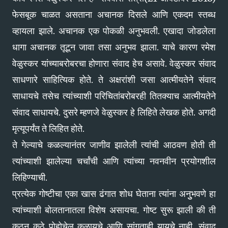
फेसबूक चाळत असताना अचानक दिसले आणि एकदम स्तब्ध
व्हायला झाले. अचानक एक पोकळी अनुभवली. एखादा जोडलेला
धागा अचानक तूटून जावा तसा अनुभव झाला. याचे कारण रमेश
वेळुस्कर यांच्याबरोबरचा होणारा संवाद हेच असावे. वेळुस्कर संवाद
साधणारे साहित्यिक होते. ते अक्षरांशी जसा आत्मीयतेने संवाद
साधायचे तसेच त्यांच्याशी परिचितांबरोबरही तितक्याच आत्मीयतेने
संवाद साधायचे. दुसरे म्हणजे वेळुस्कर हे लिहिते लेखक होते. अगदी
मृत्यूपर्यंत ते लिहित होते.
ते गेल्याचे कळल्यानंतर जाणीव झालेली त्यांची आठवण होती ती
त्यांच्याशी झालेल्या चर्चांची आणि त्यांच्या नवनवीन प्रयोगशील
लिहिण्याची.
प्रत्येक गोष्टीचा एका खास ढंगात शोध घेताना त्यांना अनुुभवणे हा
त्यांच्याशी बोलतानातला विशेष असायचा. गोष्ट सुरू झाली की ती
कुठून कुठे पोहोचेल कळायचे आणि सांगताही यायचे नाही. संवाद