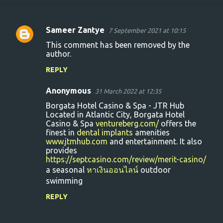
Sameer Zantye
7 September 2021 at 10:15
C
This comment has been removed by the
o
author.
m
REPLY
m
Anonymous
e
31 March 2022 at 12:35
n
Borgata Hotel Casino & Spa - JTR Hub
Located in Atlantic City, Borgata Hotel
t
Casino & Spa
ventureberg.com/
offers the
finest in
dental implants
amenities
s
www.jtmhub.com
and entertainment. It also
provides
https://septcasino.com/review/merit-casino/
a seasonal
หาเงินออนไลน์
outdoor
swimming
REPLY