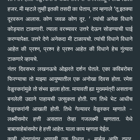
हजर. मी म्हटले तुम्ही इतकी तसदी का घेताय, तर म्हणाले 'तू इतक्या
दूरवरून आलास. कोण जवळ कोण दूर. ' त्यांची अनेक विधाने
कोड्यात टाकणारी. त्याला वरच्यावर उत्तरे देऊन सोडण्याची घाई
करण्यापेक्षा. उत्तरे देणे अनेकदा मी टाळायचो. त्यांची विधाने विधाने
आहेत की प्रश्‍न, प्रश्‍न हे प्रश्‍न आहेत की विधाने हेच गुंत्यात
टाकणारे व्हायचे.
नंतर दिवसभर लखनऊचे ओझरते दर्शन घेतले. एका कविबरोबर
फिरण्याचा तो माझ्या आयुष्यातील एक अनोखा दिवस होता. रमेश
वेळुस्करांमुळे तो संभव झाला होता. मायावती ह्या मुख्यमंत्री असताना
बनलेली उद्याने पाहायची उत्सुकता होती. पण तिथे भेट आधीच
वेळुस्करांनी आखली होती. तिथे गेल्यावर वेळुस्कर म्हणाले -
लक्ष्मीसमोर हत्ती असतात तेव्हा गजलक्ष्मी म्हणतात. येथे
बाबासाहेबांसमोर हे हत्ती आहेत. याला काय म्हणता येईल.
काही अंतरानंतर आणखी एक विधान - मार्बल आणि दुपार,