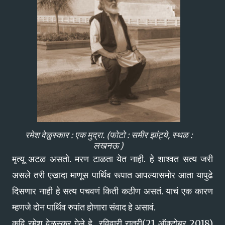
रमेश वेळुस्कार : एक मुद्रा. (फोटो : समीर झांट्ये, स्थळ :
लखनऊ )
मृत्यू अटळ असतो. मरण टाळता येत नाही. हे शाश्वत सत्य जरी
असले तरी एखादा माणूस पार्थिव रूपात आपल्यासमोर आता यापुढे
दिसणार नाही हे सत्य पचवणं किती कठीण असतं. याचं एक कारण
म्हणजे दोन पार्थिव रुपांत होणारा संवाद हे असावं.
कवि रमेश वेळुस्कर गेले हे रविवारी रात्री(21 ऑक्टोबर 2018)