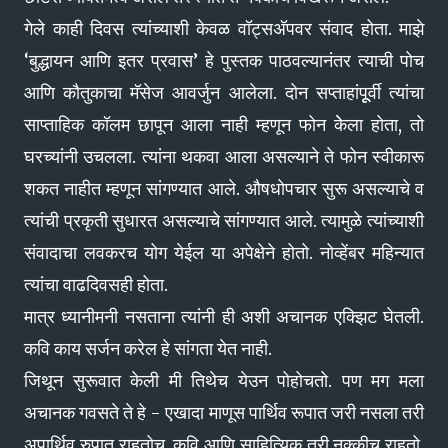
गेले काही दिवस त्यांच्याशी केवळ वॉट्सअ‍ॅपवर संवाद होता. माझे
‘बुद्धायन आणि इतर प्रवास’ हे पुस्तक पाठवल्यानंतर त्याची पोच
आणि कौतुकाचा मॅसेज आवर्जुन आलेला. दोन सप्ताहांपूूर्वी त्यांचा
साप्ताहिक कॉलम छापून आला नाही म्हणून फोन केेला होता, तो
घरच्यांनी उचलला. त्यांना थकवा आला असल्याने ते फोन स्वीकारू
शकत नाहीत म्हणून सांगण्यात आले. औषधोपचार सुरू असल्याचे व
त्यांची प्रकृती सुधारत असल्याचे सांगण्यात आले. त्यामुळे त्यांच्याशी
संवादाचा लवकरच योग येईल या अपेक्षेने होतो. नोव्हेंबर महिन्यात
त्यांचा वाढदिवसही होता.
मात्र ध्यानीमनी नसताना त्यांनी ही अशी अचानक एक्झिट घेतली.
कवि काय सर्जन करेल हे सांगता येत नाही.
जिथून सुरूवात केली मी तिथेच येउन पोहोचतो. पण मग मला
अचानक गवसते ते हे - एखादा माणूस पार्थिव रूपात जरी नसला तरी
अपार्थिव रुपात राहतोच. कवि आणि साहित्यिक तरी नक्कीच राहतो.