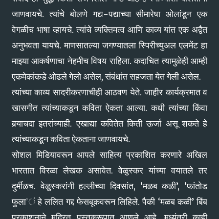
जाणवायचे. त्यांचे बोलणे गद्य-पद्याच्या सीमारेषा ओलांडून एक
वेगळीच भाषा व्हायचे. त्यांचे व्यक्तिमत्व आणि काव्य यांत एक अद्वैत
अनुभवता यायचे. माणसातल्या जगण्यातला स्पिरीच्युअल एलमेंट हा
माझ्या आकर्षणाचा नेहमीच विषय राहिला. कदाचित त्यामुळेही आम्ही
एकमेकांकडे ओढले गेलो असेल, संबंधांत सहजता येत गेली असेल.
त्यांच्या काव्य सादरीकरणाचीही आठवण येते. जाहीर कार्यक्रमात व
खासगीत त्यांच्याकडून कविता ऐकता आल्या. कधी त्यांच्या किंवा
बर्‍याचदा इतरांच्याही. एखाद्या कवितेत किती ऊर्जा असू शकते हे
त्यांच्याकडून कविता ऐकताना जाणवायचे.
सोशल मिडियावरून आपले साहित्य प्रकाशित करणारे अखिल
भारतात विरळा लेखक असावेत. वेळुस्कर यांच्या वयातले तर
दुर्मीळच. वेळुस्करांनी हल्लीच्या दिवसांत, ‘मळब कळी’, ‘फांतोड
फुला’ं हे ललित गद्द फेसबूकवरून लिहिले. पैकी ‘मळब कळी’ बिंब
प्रकाशनाने मुद्रित पुस्तकरूपात आणले आहे. मध्यंतरी काही