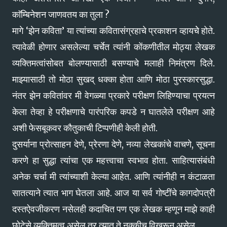
काॅम्बिनेशन जाणवतय का तुला ?
मागे ‘झेन कविता’ या त्यांच्या कवितासंग्रहाचे प्रकाशन व्हायचेे होते.
त्यावेळी होणार असलेल्या चर्चेत त्यांनी कोंकणीतील मोठ्या लेखक
व्यक्तिमत्वांसोबत बोलण्यासाठी बसण्याचे मलाही निमंत्रण दिले.
माझ्यासाठी तो मोठा सुखद् धक्का होता आणि मोठा पुरस्कारसुद्धा.
नंतर झेन कवितांवर मी वेगळ्या प्रकारे परीक्षण लिहिण्याचा प्रयत्न
केला तेव्हा हे परीक्षणाचे पारंपरिक कपडे न घातलेले परीक्षण आहे
अशी फेसबूकवर कौतुकाची टिप्पणीही केली होती.
दुसर्याना प्रोत्साहन देणे, प्रेरणा देणे, नव्या लेखकांचे वाचणे, सूचना
करणे हा सुद्धा त्यांचा एक महत्त्वाचा स्वभाव होता. साहित्यासंबंधी
अनेक चर्चा मी त्यांच्याशी केल्या आहेत. आणि त्यांनीही न कंटाळता
सातत्याने त्यात भाग घेतला आहे. आज या सर्व गोष्टींचे कागदोपत्री
दस्तऐवजीकरण नसेलही कदाचित पण एक लेखक म्हणून माझे काही
छोटेसे व्यक्तिमत्व असेल तर त्यात ते नक्कीच विखरून असेल.