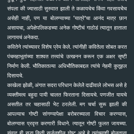
संपला की ज्यासाठी सुरुवात झाली ते कळायचेच किंवा गवसायचेेच
असेही नाही, पण या बोलण्याच्या ‘यात्रे’चा आनंद मात्र छान
असायचा, अपेक्षेपलिकडच्या अनेक गोष्टीचं गाठोडं त्यातून हाताला
लागायचं अनेकदा.
कवितेने त्यांच्यावर विशेष प्रेम केले. त्यांनीही कवितेला सोबत करत
पंचमहाभूतांच्या शाश्वत तत्त्वांचे उत्खनन करून एक अक्षर सृष्टी
निर्माण केली. भौतिकातल्या अधिभौतिकाबद्दल त्यांचे नेहमी कुतूहल
दिसायचे.
काखेला झोळी, अंगात सदरा परिधान केलेलेे दाढीवाले लोभस असे हे
व्यक्तीमत्व बहुदा पायी चालत फिरताना दिसायचे. पणजीत यायचे
असतील तर चहासाठी भेेट ठरलेली. मग चर्चा सुरू झाली की
आपल्याच गोष्टी सांगण्यापेक्षा बरोबरच्याला विचार करण्यास,
बोलण्यास प्रवृत्त करणारी विधाने. त्यातून गोष्टी फुलत जायच्या.
संवाद ही सुद्धा किती सर्जनशील गोष्ट आहे हे त्यांच्याशी बोलताना