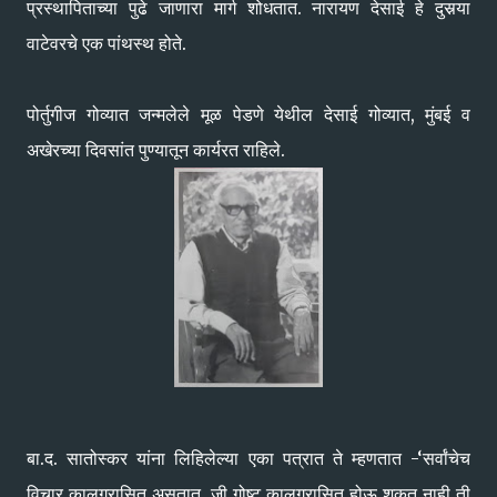
प्रस्थापिताच्या पुढे जाणारा मार्ग शोधतात. नारायण देसाई हे दुसर्‍या
वाटेवरचे एक पांथस्थ होते.
पोर्तुगीज गोव्यात जन्मलेले मूळ पेडणे येथील देसाई गोव्यात, मुंबई व
अखेरच्या दिवसांत पुण्यातून कार्यरत राहिले.
बा.द. सातोस्कर यांना लिहिलेल्या एका पत्रात ते म्हणतात -‘सर्वांचेच
विचार कालग्रासित असतात. जी गोष्ट कालग्रासित होऊ शकत नाही ती