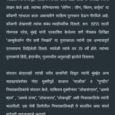
लेखन केले आहे. त्यांच्या लेनिनवरच्या ‘लेनिन : जीण, चिंतन, कर्तृत्व’ या
कोंकणी ग्रंथाला कला अकादमीने साहित्य पुरस्कार देऊन गौरविले आहे.
कोंकणी लेखनाशी त्यांचा संबंध त्याहीपर्वीचा दिसतो. सन 1955 साली
गोमन्तक प्रेस, मुंबई यांनी प्रकाशित केलेल्या शणै गोंयबाब लिखित
‘अल्बुकेर्कान गोंय कशें जिखलें’ या पुस्तकाला त्यांनी एक अभ्यासपूर्ण
प्रस्तावना लिहिलेली दिसते. त्यावेळी त्यांचे वय 35 वर्षे होते. त्यांच्या
पुस्तकांचे हिंदी, इंग्रजीत, गुजराथीत अनुवादही झालेले दिसतात.
संपादन क्षेत्रातही त्यांची भरीव कामगिरी दिसून त्यांनी मुंबईत अन्य
सहकार्‍यांबरोबर गोवा मुक्तीपूर्व काळात ‘साळीक’ व ‘युगदीप’
नियतकालिकांचे संपादन केले. याशिवाय मुक्तीनंतर ‘लोकसंग्राम’, ‘आमचे
श्रम’ , ‘आमचे राज्य’, ‘लोकभारत’, ‘लोकभूमी’ अशी नियतकालिके त्यांनी
चालविली. एक रोमी लिपीतील नियतकालिकही ते चालवित असा संदर्भ
कुठेतरी आढळल्याचे आठवते.