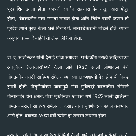
प्रकाशित झाला होता. गणपती स्वर्गात राहणारा देव नसून खरा योद्धा
होता, वेदकालीन एका गणाचा नायक होता आणि तिबेट स्वारी करून तो
प्रदेश त्याने मुक्त केला असे विचार पं. सातवळेकरांनी मांडले होते, त्यांचा
अनुवाद करून देसाईंनी तो लेख लिहिला होता.
बा. द. सातोस्कर यांनी देसाई यांचा समावेश ‘गोमंतकीय मराठी साहित्याच्या
आधुनिक शिल्पकारां’मध्ये केला आहे. 1960 साली लोणावळा येथे
गोमंतकीय मराठी साहित्य संमेलनाच्या स्वागताध्यक्षपदी देसाई यांची निवड
झाली होती. पोर्तुगीजांच्या जाचामुळे गोवा मुक्तिपूर्व काळातील संमेलने
गोव्याबाहेर होत असत. गोवा मुक्तीनंतर म्हापसा येथे 1965 साली झालेल्या
गोमंतक मराठी साहित्य संमेलनात देसाई यांना सुवर्णपदक बहाल करण्यात
आले होते. वयाच्या 45व्या वर्षी त्यांना हा सन्मान लाभला होता.
मराठीत त्यांनी विपूल साहित्य निर्मिती केली आहे. कोंकणी भाषेतही त्यानी