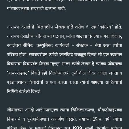
यांच्याबद्दलच्या आदराची कल्पना यावी.
नारायण देसाई हे चिंतनशील लेखक होते तसेच ते एक ‘कॉमे्रड’ होते.
नारायण देसाईंच्या जीवनाच्या घटनाक्रमांचा आढावा घेतल्यास एक शिक्षक,
स्वातंत्र्य सैनिक, कम्युनिस्ट कार्यकर्ता - संघटक - नेता असा त्यांचा
परिचय होतो. त्याचबरोबर त्यांची कारकिर्द उजळून दिसते ती एक स्वतंत्र
विचारांचा विचारवंत लेखक म्हणून. मात्र त्यांचे लेखन हे त्यांच्या जीवनाचा
‘बायप्रोडक्ट’ दिसते हेही तितकेच खरे. कृतीशील जीवन जगता जगता व
प्रज्ञापथावर विचारांची साधना करता करता त्यांनी आपल्या साहित्याची
निर्मिती केलेली दिसते.
जीवनाच्या अगदी आरंभापासूनच त्यांना चिकित्सकपणा, चौकटीबाहेरच्या
विचारांचे व पुरोगामीपणाचे आकर्षण दिसते. वयाच्या 19व्या वर्षी त्यांचा
पहिला लेख ‘उ एराल्द’ दैनिकात सन 1939 साली पोर्तुगीज भाषेतून