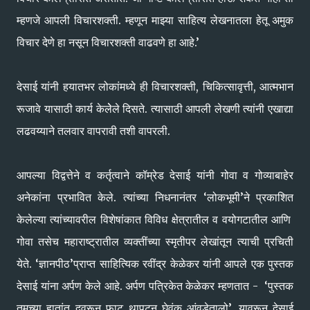
म्हणजे आपली विचारशक्ती. म्हणून माझ्या साहित्य लेखनातला हेतू अमुक
विचार देणे हा नसून विचारशक्ती वाढवणे हा आहे.’
देसाई यांनी हयातभर लोकांमध्ये ही विचारशक्ती, चिकित्सावृत्ती, आत्मभान
रूजावे यासाठी कार्य केलेेले दिसते. त्यासाठी आपली लेखणी त्यांनी एखाद्या
लढवय्याने तलवार वापरावी तशी वापरली.
आपल्या विद्वत्तेने व कर्तृत्वाने कॉम्रेड देसाई यांनी गोवा व गोव्याबाहेर
अनेकांना प्रभावित केले. त्यांच्या निधनानंतर ‘लोकभूमी’ने प्रकाशित
केलेल्या त्यांच्यावरील विशेषांकात विविध क्षेत्रातील व वयोगटातील आणि
गोवा तसेच महाराष्ट्रातील व्यक्तींच्या स्मृतीपर लेखांतून त्याची प्रचिती
येते. ‘ज्ञानपीठ’प्राप्त साहित्यिक रवींद्र केळेकर यांनी आपले एक पुस्तक
देसाई यांना अर्पण केले आहे. अर्पण पत्रिकेत केळेकर म्हणतात - ‘पुस्तक
तुमच्या हातांत दवरून फाट थापटून घेवंक आंवडेतालो’. यावरून देसाई