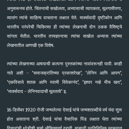
अनुसरूनच होते. चिंतनाची सखोलता, अभ्यासाची व्यापकता, मूलगामीपणा,
व्यासंग त्यांचे साहित्य वाचताना लक्षात येते. मार्क्सवादी दृष्टीकोन आणि
भारतीय परंपरेची चिकित्सा ही त्यांच्या लेखनाची दोन ठळक वैशिष्ट्ये
सांगता येतील. भारतीय तत्त्वज्ञानाचा त्यांचा सखोल अभ्यास त्यांच्या
लेखनातील आणखी एक विशेष.
त्यांच्या लेखनाच्या आषयाची कल्पना पुस्तकांच्या नावांवरूनही यावी. काही
नावे अशी - ‘समाजक्रांतिच्या प्रकाशरेखा’, ‘लेनिन आणि आपण’,
‘एकविसावे शतक आणि स्वामी विवेकानंद’, ‘इश्‍वर नव्हे मीच खरा’,
‘मार्क्सवाद - लेनिनवादाची मूलतत्वे’ इ.
16 डिसेंबर 1920 रोजी जन्मलेल्या देसाई यांचे जन्मशताब्दीचे वर्ष यंदा सुुरू
होत असताना श्री. देसाई यांचा वैचारिक पिंड लक्षात घेता त्यांच्या
विचारांची थोडीशी चर्चा औचित्यपूर्ण ठरावी. यासाठी प्रतिनिधिक स्वरूपात