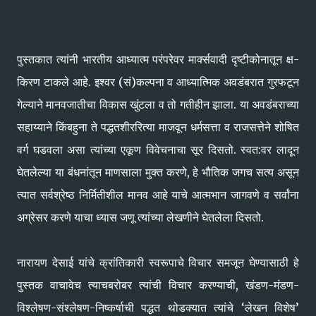
पुस्तकात त्यांनी भारतीय आध्यात्म परंपरेवर मार्क्सवादी दृष्टीकोनातून क्ष-
किरण टाकले आहे. इश्‍वर (सं)कल्पना व आध्यात्मिक अवडंबरात गुरफटून
गेल्याने मानवजातीचा विकास खुंटला व तो गतीहीन झाला. या अवडंबराच्या
सहाय्याने किंबहुना ते पद्धतशीररित्या माजवून धर्मसत्ता व राजसत्तेने शोषित
वर्ग घडवला असा त्यांच्या एकूण विवेचनाचा सूर दिसतो. स्वत:वर लादून
घेतलेल्या या बंधनांतून माणसाला मुक्त करणे, हे भौतिक जगच सत्य असून
त्यात सर्वश्रेष्ठ निर्मितीशील मानव आहे याचे आत्मभान जागवणे व सर्वांना
अग्रेसर करणे याचा ध्यास जणू त्यांच्या लेखणीने घेतलेला दिसतो.
नारायण देसाई यांचे क्रांतिकारी स्वरूपाचे विचार समजून घेण्यासाठी हे
पुस्तक वाचावेच त्याचबरोबर त्यांची विचार करण्याची, खंडण-मंडण-
विश्‍लेषण-संश्‍लेषण-निष्कर्षाची पद्धत थोडक्यात त्यांचे ‘लेखन विशेष’